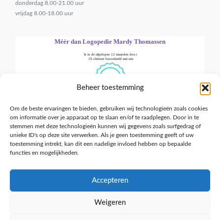
donderdag 8.00-21.00 uur
vrijdag 8.00-18.00 uur
Beheer toestemming
Om de beste ervaringen te bieden, gebruiken wij technologieën zoals cookies
om informatie over je apparaat op te slaan en/of te raadplegen. Door in te
stemmen met deze technologieën kunnen wij gegevens zoals surfgedrag of
unieke ID's op deze site verwerken. Als je geen toestemming geeft of uw
toestemming intrekt, kan dit een nadelige invloed hebben op bepaalde
functies en mogelijkheden.
HOME
DYSLEXIE
PRE VERBAAL
Accepteren
SENSORISCHE INFORMATIEVERWERKING
GERIATRIE
PRESENTATIETRAINING
TRANSGENDER
LOGOPEDIE MET EEN PLUS
HOOGGEVOELIGHEID
Weigeren
PRAKTIJK MARMIJN
CONTACT